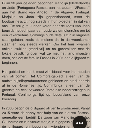
Ruim 30 jaar geleden begonnen Marjolijn (Nederlands)
en João (Portugees) Passos een restaurant “2Passos”
aan het strand van Ancão in de Algarve, Portugal.
Marjolijn en João zijn gepensioneerd, maar de
foodbusiness zit nog steeds in hun bloed en in dat van
ons. Om terug te kunnen keren naar de roots van João
bouwde het echtpaar een oude watermolenruïne om tot
een vakantiehuis. Sommige oude details zijn in originele
staat gelaten, zoals de molens die in de woonkamer
staan ​​en nog steeds werken. Om het huis kwamen
enkele stukken grond vrij en na gesprekken met de
lokale bevolking over wat ze met het land moesten
doen, besloot de familie Passos in 2001 een olijfgaard te
beginnen.
Het gebied en het klimaat zijn ideaal voor het houden
van olijfbomen. Het Coimbra-gebied is een van de
oudste olijfolieproducerende gebieden en produceerde
al in de Romeinse tijd. Conímbriga is een van de
grootste en best bewaarde Romeinse nederzettingen in
Portugal. Conímbriga ligt op loopafstand van onze
boerderij.
In 2005 begon de olijfgaard olijven te produceren. Vanaf
2015 werd de hobby met hulp van de nieuwe Passos-
generatie een bedrijf. De zoon van Marjolijn en João,
Guilherme en zijn vrouw Marije, zijn gepassioneerd door
de olijfgaard en begonnen vrienden en familie te